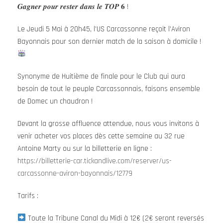
𝑮𝒂𝒈𝒏𝒆𝒓 𝒑𝒐𝒖𝒓 𝒓𝒆𝒔𝒕𝒆𝒓 𝒅𝒂𝒏𝒔 𝒍𝒆 𝑻𝑶𝑷 𝟔 !
Le Jeudi 5 Mai à 20h45, l’US Carcassonne reçoit l’Aviron
Bayonnais pour son dernier match de la saison à domicile !
Synonyme de Huitième de finale pour le Club qui aura
besoin de tout le peuple Carcassonnais, faisons ensemble
de Domec un chaudron !
Devant la grosse affluence attendue, nous vous invitons à
venir acheter vos places dès cette semaine au 32 rue
Antoine Marty ou sur la billetterie en ligne :
https://billetterie-car.tickandlive.com/reserver/us-
carcassonne-aviron-bayonnais/12779
Tarifs :
Toute la Tribune Canal du Midi à 12€ (2€ seront reversés