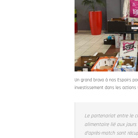
Un grand bravo à nos Espoirs po
investissement dans les actions s
Le partenariat entre le 
alimentaire lié aux jour
d’après-match sont récupé