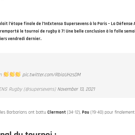
ait l’étape finale de l’InExtenso Supersevens à la Paris – La Défense 
emporté le tournoi de rugby à 7! Une belle conclusion à la folle sema
iers vendredi dernier.
on
pic.twitter.com/RbiaUHzsDM
ENS Rugby (@supersevens)
November 13, 2021
les Barbarians ont battu
Clermont
(34-12),
Pau
(19-40) pour finalement