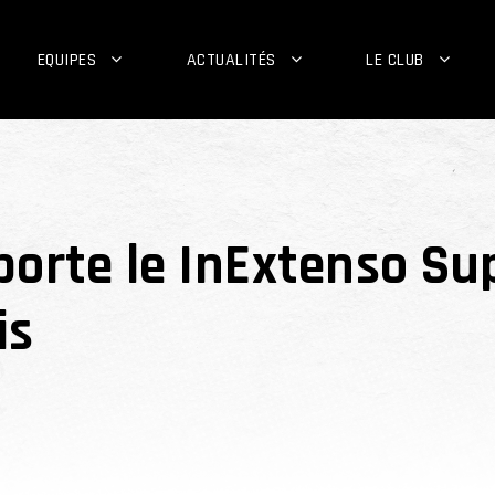
EQUIPES
ACTUALITÉS
LE CLUB
rte le InExtenso Sup
is