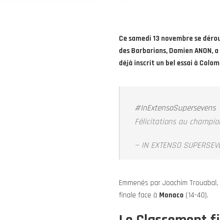
Ce samedi 13 novembre se déroul
des Barbarians, Damien ANON, a r
déjà inscrit un bel essai à Colom
#InExtensoSupersevens
Félicitations au champi
— IN EXTENSO SUPERSEV
Emmenés par Joachim Trouabal, 
finale face à
Monaco
(14-40).