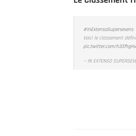
Le Classement fi
#InExtensoSupersevens
Voici le classement défin
pic.twitter.com/h337hgH
— IN EXTENSO SUPERSEV