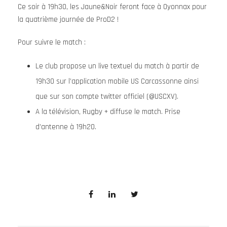
Ce soir à 19h30, les Jaune&Noir feront face à Oyonnax pour
la quatrième journée de ProD2 !
Pour suivre le match :
Le club propose un live textuel du match à partir de
19h30 sur l’application mobile US Carcassonne ainsi
que sur son compte twitter officiel (@USCXV).
A la télévision, Rugby + diffuse le match. Prise
d’antenne à 19h20.