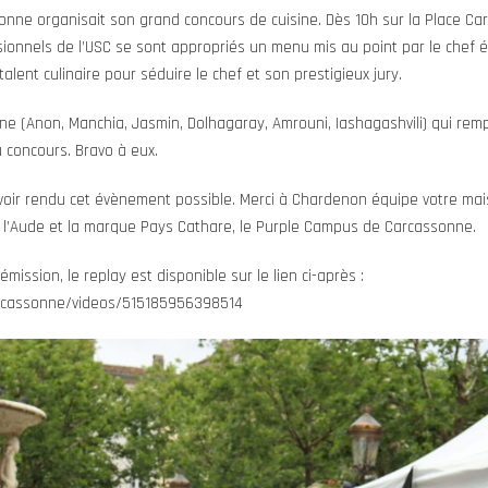
ssonne organisait son grand concours de cuisine. Dès 10h sur la Place C
ionnels de l’USC se sont appropriés un menu mis au point par le chef ét
 talent culinaire pour séduire le chef et son prestigieux jury.
cane (Anon, Manchia, Jasmin, Dolhagaray, Amrouni, Iashagashvili) qui rem
u concours. Bravo à eux.
voir rendu cet évènement possible. Merci à Chardenon équipe votre maison
l’Aude et la marque Pays Cathare, le Purple Campus de Carcassonne.
mission, le replay est disponible sur le lien ci-après :
rcassonne/videos/515185956398514