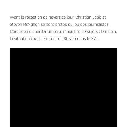
Avant la réception de Nevers ce jour, Christian Labit et
Steven McMahon se sont prêtés au jeu des journalistes.
L’occasion d’aborder un certain nombre de sujets : le match,
la situation covid, le retour de Steven dans le XV…