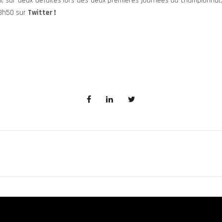
t sur deux défaites lors des deux premières journées du championnat, l
13h50 sur
Twitter
!