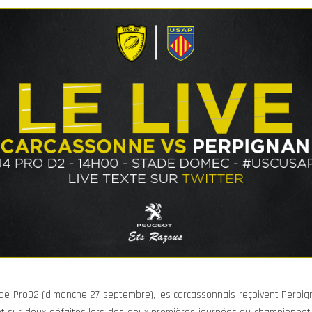
 de ProD2 (dimanche 27 septembre), les carcassonnais reçoivent Perpi