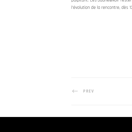
palpitant. Les Jaune&Noir resten
l’évolution de la rencontre, dès 
PREV