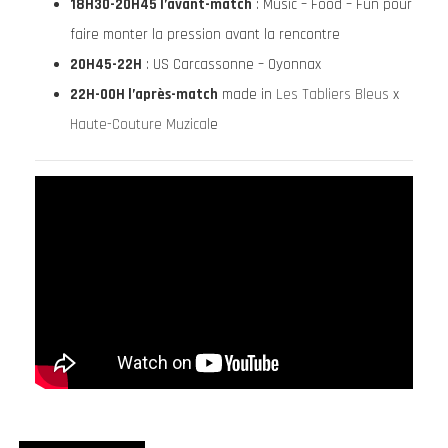
18H30-20H45 l’avant-match
: Music – Food – Fun pour
faire monter la pression avant la rencontre
20H45-22H
: US Carcassonne – Oyonnax
22H-00H l’après-match
made in
Les Tabliers Bleus
x
Haute-Couture Muzical
e