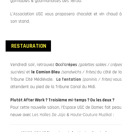
gonflables & gourmandises dès 18h30.
L’Association USC vous proposera chocolat et vin chaud à
son stand.
RESTAURATION
Vendredi soir, retrouvez
Occi’crêpes
(galettes salées / crêpes
sucrées)
et
le
Camion Bleu
(sandwichs / frites)
du côté de la
Tribune Cité Médiévale.
La Tentation
(paninis / frites)
vous
attendent au pied de la Tribune Canal du Midi.
Plutôt After Work ? Troisième mi-temps ? Ou les deux ?
Pour cette nouvelle saison, l’Espace USC de Domec fait peau
neuve avec
Les Halles De Jojo
&
Haute-Couture Muzikal
: