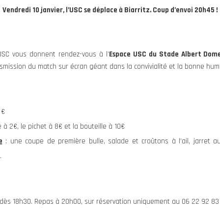
Vendredi 10 janvier, l’USC s
e déplace à Biarritz. Coup d’envoi 20h45 !
’USC vous donnent rendez-vous à l’
Espace USC du Stade Albert Dom
ansmission du match sur écran géant dans la convivialité et la bonne hum
 €
re à 2€, le pichet à 8€ et la bouteille à 10€
e
: une coupe de première bulle, salade et croûtons à l’ail, jarret a
.
e dès 18h30. Repas à 20h00, sur réservation uniquement au 06 22 92 83