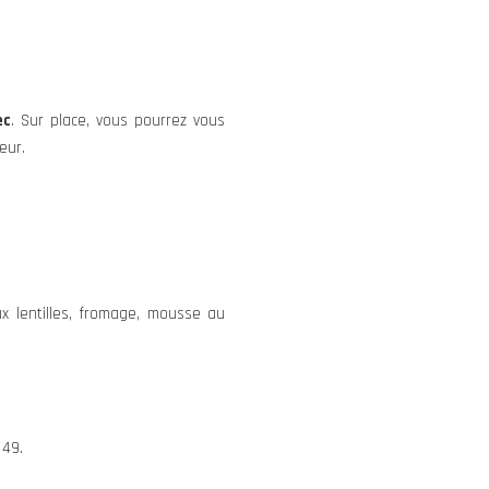
ec
. Sur place, vous pourrez vous
eur.
ux lentilles, fromage, mousse au
 49.