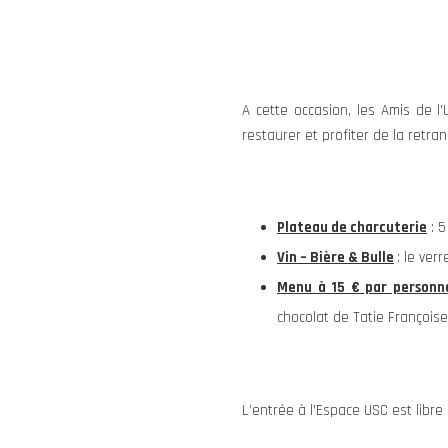
A cette occasion, les Amis de l
restaurer et profiter de la retr
Plateau de charcuterie
: 5
Vin – Bière & Bulle
: le ver
Menu à 15 € par personn
chocolat de Tatie Françoise
L’entrée à l’Espace USC est libr