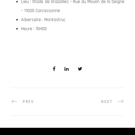
Lieu : Stade de Grazailles – Rue du Moulin de la Seigne
– 11000 Carcassonne
Adversaire : Montastruc
Heure : 15H00
PREV
NEXT