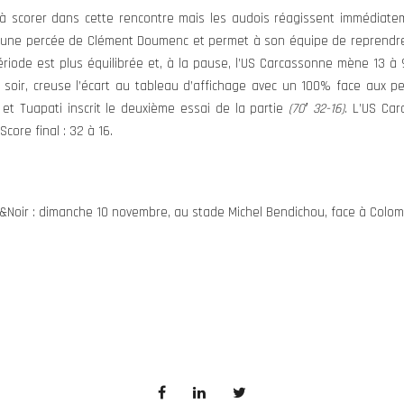
à scorer dans cette rencontre mais les audois réagissent immédiat
 d’une percée de Clément Doumenc et permet à son équipe de reprendre
riode est plus équilibrée et, à la pause, l’US Carcassonne mène 13 à 9.
 soir, creuse l’écart au tableau d’affichage avec un 100% face aux 
 et Tuapati inscrit le deuxième essai de la partie
(70′ 32-16)
. L’US Ca
Score final : 32 à 16.
Noir : dimanche 10 novembre, au stade Michel Bendichou, face à Colomi