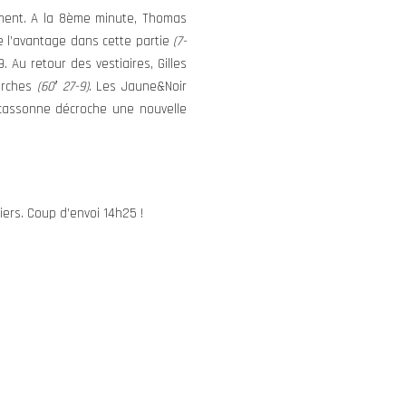
ement. A la 8ème minute, Thomas
 l’avantage dans cette partie
(7-
 Au retour des vestiaires, Gilles
perches
(60′ 27-9)
. Les Jaune&Noir
rcassonne décroche une nouvelle
ers. Coup d’envoi 14h25 !