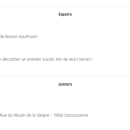
Espoirs
e
de Nicolas Kaufmann
décrocher un premier succès loin de leurs terres !
Juniors
e
– Rue du Moulin de la Seigne – 11000 Carcassonne