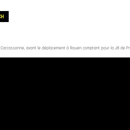
CH
’US Carcassonne, avant le déplacement à Rouen comptant pour la J8 de P