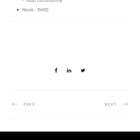
– 11000 Carcassonne
Heure : 15H00
PREV
NEXT