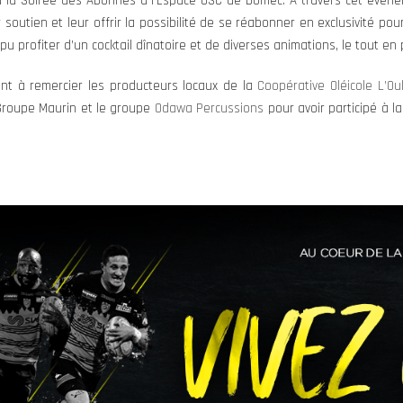
ieu la Soirée des Abonnés à l’Espace USC de Domec. A travers cet évén
soutien et leur offrir la possibilité de se réabonner en exclusivité pou
t pu profiter d’un cocktail dînatoire et de diverses animations, le tout e
nt à remercier les producteurs locaux de la
Coopérative Oléicole L’Ou
 Groupe Maurin et le groupe
Odawa Percussions
pour avoir participé à la