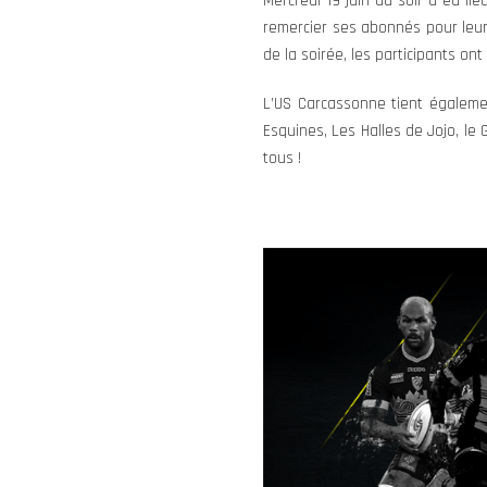
Mercredi 19 juin au soir a eu l
remercier ses abonnés pour leur 
de la soirée, les participants on
L’US Carcassonne tient égaleme
Esquines, Les Halles de Jojo, le
tous !