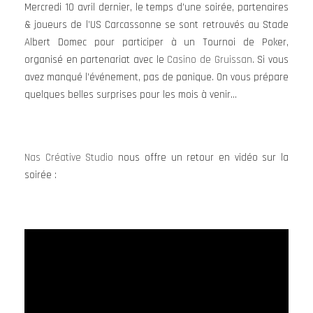
Mercredi 10 avril dernier, le temps d’une soirée, partenaires
& joueurs de l’US Carcassonne se sont retrouvés au Stade
Albert Domec pour participer à un Tournoi de Poker,
organisé en partenariat avec le
Casino de Gruissan
. Si vous
avez manqué l’événement, pas de panique. On vous prépare
quelques belles surprises pour les mois à venir…
Nas Créative Studio
nous offre un retour en vidéo sur la
soirée :