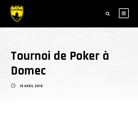
Tournoi de Poker à
Domec
19 AVRIL 2019