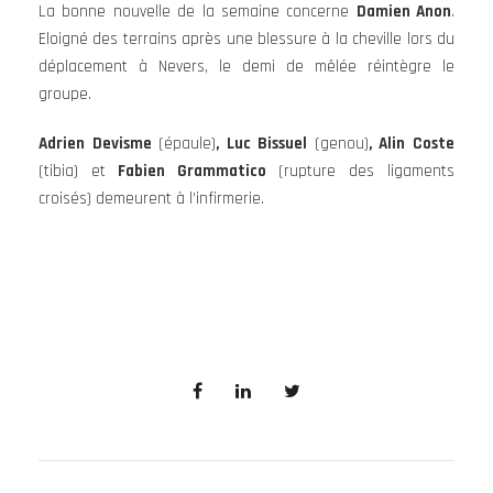
La bonne nouvelle de la semaine concerne
Damien Anon
.
Eloigné des terrains après une blessure à la cheville lors du
déplacement à Nevers, le demi de mêlée réintègre le
groupe.
Adrien Devisme
(épaule)
, Luc Bissuel
(genou)
, Alin Coste
(tibia) et
F
abien Grammatico
(rupture des ligaments
croisés) demeurent à l’infirmerie.