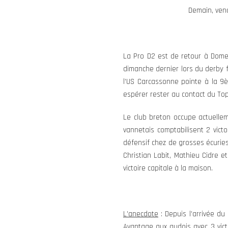
Demain, vend
La Pro D2 est de retour à Domec
dimanche dernier lors du derby f
l’US Carcassonne pointe à la 9è
espérer rester au contact du Top
Le club breton occupe actuelle
vannetais comptabilisent 2 victo
défensif chez de grosses écuri
Christian Labit, Mathieu Cidre 
victoire capitale à la maison.
L’anecdote
: Depuis l’arrivée du
Avantage aux audois avec 3 vic