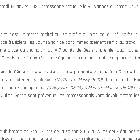
redi 18 janvier, l’US Carcassonne accueille le RC Vannes à Domec. Coup 
 et c’est un match capital qui se profile au pied de la Cité. Après l
ace à Béziers, les Jaune&Noir se sont immédiatement remis au travail.
me place du championnat. A 7 points de Béziers, premier qualifiable, 
 6. Mais face à eux, c’est une équipe en confiance qui se déplace en te
ment la 8ème place et reste sur une probante victoire à la Rabine f
ires à l’extérieur
(à Aurillac (17-23) et à Massy (6-21))
, 1 match nul à B
es de notre championnat
(à Bayonne (16-14), à Mont-de-Marsan (16-13) et 
et Julien Seron sont prévenus, les carcassonnais vont devoir mettre le
 club breton en Pro D2 lors de la saison 2016-2017, les deux équipes 
toires contre 2 pour le RCV. La dernière victoire de Vannes à Domec