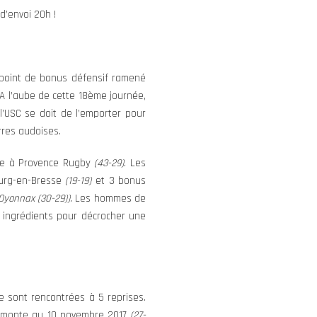
d’envoi 20h !
e point de bonus défensif ramené
 A l’aube de cette 18ème journée,
l’USC se doit de l’emporter pour
rres audoises.
ace à Provence Rugby
(43-29)
. Les
ourg-en-Bresse
(19-19)
et 3 bonus
Oyonnax (30-29)).
Les hommes de
s ingrédients pour décrocher une
se sont rencontrées à 5 reprises.
 remonte au 10 novembre 2017
(27-