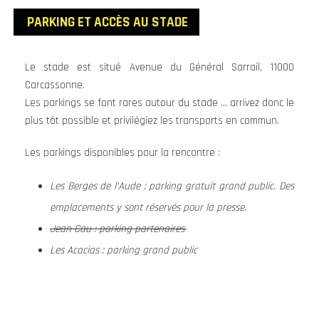
PARKING ET ACCÈS AU STADE
Le stade est situé Avenue du Général Sarrail, 11000
Carcassonne.
Les parkings se font rares autour du stade … arrivez donc le
plus tôt possible et privilégiez les transports en commun.
Les parkings disponibles pour la rencontre :
Les Berges de l’Aude : parking gratuit grand public. Des
emplacements y sont réservés pour la presse.
Jean Cau : parking partenaires
Les Acacias : parking grand public