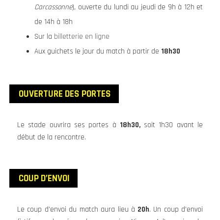
Carcassonne
), ouverte du lundi au jeudi de 9h à 12h et
de 14h à 18h
Sur la
billetterie en ligne
Aux guichets le jour du match à partir de
18h30
OUVERTURE DES PORTES
Le stade ouvrira ses portes à
18h30,
soit 1h30 avant le
début de la rencontre.
COUP D’ENVOI
Le coup d’envoi du match aura lieu à
20h
. Un coup d’envoi