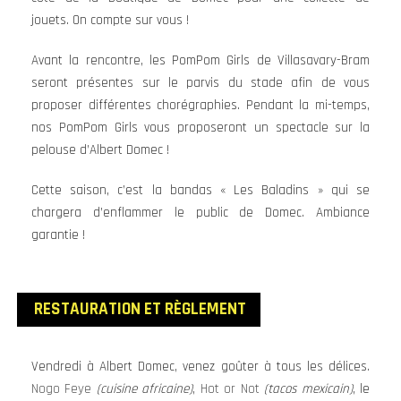
jouets. On compte sur vous !
Avant la rencontre, les PomPom Girls de Villasavary-Bram
seront présentes sur le parvis du stade afin de vous
proposer différentes chorégraphies. Pendant la mi-temps,
nos PomPom Girls vous proposeront un spectacle sur la
pelouse d’Albert Domec !
Cette saison, c’est la bandas « Les Baladins » qui se
chargera d’enflammer le public de Domec. Ambiance
garantie !
RESTAURATION ET RÈGLEMENT
Vendredi à Albert Domec, venez goûter à tous les délices.
Nogo Feye
(cuisine africaine)
,
Hot or Not
(tacos mexicain)
, le