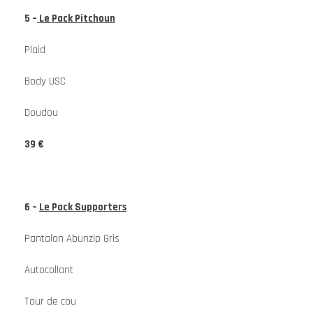
5 –
Le Pack Pitchoun
Plaid
Body USC
Doudou
39 €
6 –
Le Pack Supporters
Pantalon Abunzip Gris
Autocollant
Tour de cou