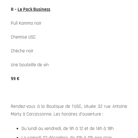
8 –
Le Pack Business
Pull Kamma noir
Chemise USC
Chèche noir
Une bouteille de vin
99 €
Rendez-vous à la Boutique de l’USC, située 32 rue Antoine
Marty à Carcassonne. Les horaires d’ouverture :
Du lundi au vendredi, de 9h à 12 et de 14h à 18h
Le samedi 22 décembre, de 10h à 17h non stop