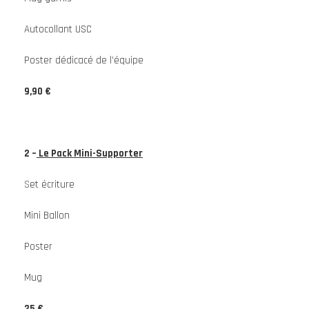
Autocollant USC
Poster dédicacé de l’équipe
9,90 €
2 –
Le Pack Mini-Supporter
S
et écriture
Mini Ballon
Poster
Mug
25 €