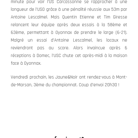
minute pour voir l’US Carcassonne se rapprocher à une
longueur de l’USO grâce à une pénalité réussie aux 53m par
Antoine Lescalmel. Mais Quentin Etienne et Tim Giresse
relancent leur équipe après deux essais à la 58ème et
63ème, permettant à Oyonnax de prendre le large (6-21).
Malgré un essai d’Antoine Lescalmel, les locaux ne
reviendront pas au score. Alors invaincue après 6
réceptions à Domec, l’USC chute cet après-midi à la maison
face à Oyonnax.
Vendredi prochain, les Jaune&Noir ont rendez-vous à Mont-
de-Marsan, 3ème du championnat. Coup d’envoi 20h30 !