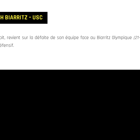
H BIARRITZ – USC
bit, revient sur la défaite de son équipe face au Biarritz Olympique
(21-
fensif.