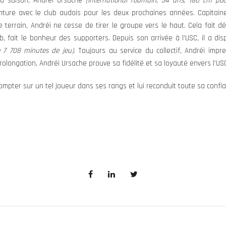
 la saison, Andréi Ursache
(International roumain, 34 ans, 180 cm pour
ture avec le club audois pour les deux prochaines années. Capitain
e terrain, Andréi ne cesse de tirer le groupe vers le haut. Cela fait 
, fait le bonheur des supporters. Depuis son arrivée à l’USC, il a dis
e 7 708 minutes de jeu)
. Toujours au service du collectif, Andréi imp
rolongation, Andréi Ursache prouve sa fidélité et sa loyauté envers l’US
mpter sur un tel joueur dans ses rangs et lui reconduit toute sa confia