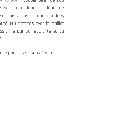
 117 kg),
inusable pilier de l’US
e exemplaire depuis le début de
désormais 7 saisons que « dédé »,
puté 140 matches avec le maillot
ressionne par sa régularité et sa
C.
nce pour les saisons à venir !