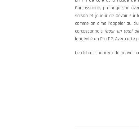
En fin de contrat à l’issue de
Carcassonne, prolonge son aven
saison et joueur de devoir sur l
comme on aime l’appeler au club
carcassonnais
(pour un total d
longévité en Pro D2. Avec cette p
Le club est heureux de pouvoir co