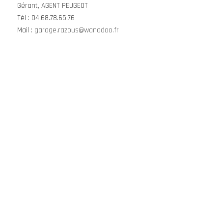
Gérant, AGENT PEUGEOT
Tél : 04.68.78.65.76
Mail :
garage.razous@wanadoo.fr