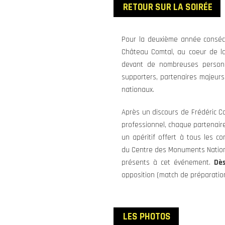
RETOUR SUR LA SOIRÉE
Pour la deuxième année consécut
Château Comtal, au coeur de l
devant de nombreuses personne
supporters, partenaires majeurs
nationaux.
Après un discours de Frédéric Ca
professionnel, chaque partenaire 
un apéritif offert à tous les c
du Centre des Monuments Nation
présents à cet événement.
Dès
opposition (match de préparatio
LES PHOTOS