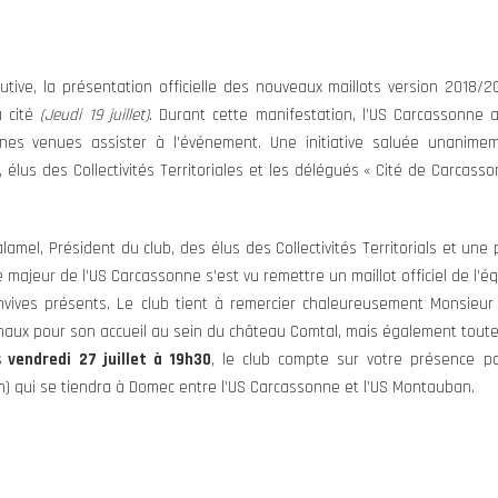
ive, la présentation officielle des nouveaux maillots version 2018/2
a cité
(Jeudi 19 juillet)
. Durant cette manifestation, l’US Carcassonne 
s venues assister à l’événement. Une initiative saluée unanimeme
, élus des Collectivités Territoriales et les délégués « Cité de Carca
lamel, Président du club, des élus des Collectivités Territorials et une
majeur de l’US Carcassonne s’est vu remettre un maillot officiel de l’éq
onvives présents. Le club tient à remercier chaleureusement Monsieur 
aux pour son accueil au sein du château Comtal, mais également toute
 vendredi 27 juillet à 19h30
, le club compte sur votre présence po
n) qui se tiendra à Domec entre l’US Carcassonne et l’US Montauban.