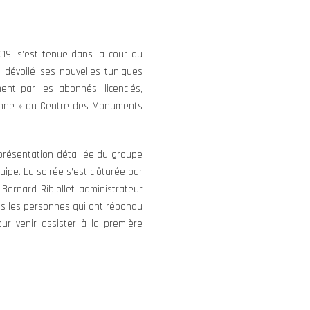
019, s’est tenue dans la cour du
a dévoilé ses nouvelles tuniques
nt par les abonnés, licenciés,
ssonne » du Centre des Monuments
 présentation détaillée du groupe
uipe. La soirée s’est clôturée par
Bernard Ribiollet administrateur
s les personnes qui ont répondu
ur venir assister à la première