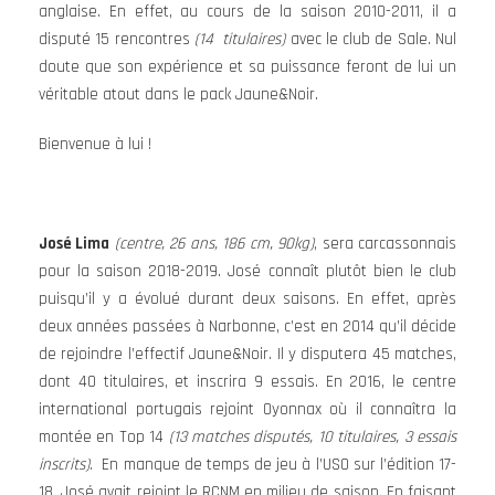
anglaise. En effet, au cours de la saison 2010-2011, il a
disputé 15 rencontres
(14 titulaires)
avec le club de Sale. Nul
doute que son expérience et sa puissance feront de lui un
véritable atout dans le pack Jaune&Noir.
Bienvenue à lui !
José Lima
(centre, 26 ans, 186 cm, 90kg)
, sera carcassonnais
pour la saison 2018-2019. José connaît plutôt bien le club
puisqu’il y a évolué durant deux saisons. En effet, après
deux années passées à Narbonne, c’est en 2014 qu’il décide
de rejoindre l’effectif Jaune&Noir. Il y disputera 45 matches,
dont 40 titulaires, et inscrira 9 essais. En 2016, le centre
international portugais rejoint Oyonnax où il connaîtra la
montée en Top 14
(13 matches disputés, 10 titulaires, 3 essais
inscrits)
. En manque de temps de jeu à l’USO sur l’édition 17-
18, José avait rejoint le RCNM en milieu de saison. En faisant