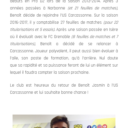
débuts en Pro D2 lors de la saison 2013-2014. Après 3
années passées à Narbonne
(et 21 feuilles de matches)
,
Benoît décide de rejoindre l’US Carcassonne. Sur la saison
2016-2017, il y comptabilise 27 feuilles de matches
(pour 22
titularisations et 5 essais)
.
Après une saison passée en Isère
où il évoluait avec le FC Grenoble
(8 feuilles de matches et 7
titularisations)
, Benoît a décidé de se relancer à
Carcassonne. Joueur polyvalent, il peut aussi bien évoluer à
l’aile, son poste de formation, qu’à l’arrière. Nul doute
que sa rapidité et sa puissance feront de lui un élément sur
lequel il faudra compter la saison prochaine.
Le club est heureux du retour de Benoît Jasmin à l’US
Carcassonne et lui souhaite bonne chance !