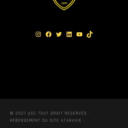
Instagram
Facebook
Twitter
LinkedIn
YouTube
TikTok
© 2021 USC TOUT DROIT RESERVÉS ·
HÉBERGEMENT DU SITE ATARAXIE ·