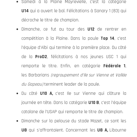
Samedi à la Plaine Mayrevielle, c’est la catégorie
U14
qui a ouvert le bal. Félicitations à Sanary 1 (83) qui
décroche le titre de champion.
Dimanche, ce fut au tour des
U12
de rentrer en
compétition à la Plaine. Dans la poule
Top 14
, c’est
l’équipe d’Albi qui termine à la première place. Du côté
de la
ProD2
, félicitations à nos jeunes USC 1 qui
remporte le titre. Enfin, en catégorie
Fédérale 1
,
les Barbarians
(regroupement d’Ile sur Vienne et Vallée
du Gapeau)
terminent leader de la poule.
Du côté
U10 A,
c’est Ile sur Vienne qui clôture la
journée en tête. Dans la catégorie
U10 B
, c’est l’équipe
catalane de l’USAP qui remporte le titre de champion.
Dimanche sur la pelouse du stade Mazet, ce sont les
U8
qui s’affrontaient. Concernant les
U8 A,
Libourne