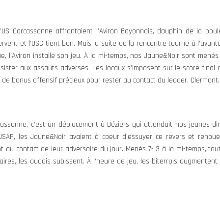
l’US Carcassonne affrontaient l’Aviron Bayonnais, dauphin de la poul
rvent et l’USC tient bon. Mais la suite de la rencontre tourne à l’av
, l’Aviron installe son jeu. À la mi-temps, nos Jaune&Noir sont menés 
ister aux assauts adverses. Les locaux s’imposent sur le score final de
de bonus offensif précieux pour rester au contact du leader, Clermont.
cassonne, c’est un déplacement à Béziers qui attendait nos jeunes di
’USAP, les Jaune&Noir avaient à coeur d’essuyer ce revers et renouer
t au contact de leur adversaire du jour. Menés 7- 3 à la mi-temps, to
aires, les audois subissent. À l’heure de jeu, les biterrois augmentent