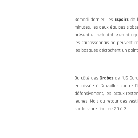
Samedi dernier, les
Espoirs
de 
minutes, les deux équipes s’obse
présent et redoutable en attaque
les carcassonnais ne peuvent rés
les basques décrochent un point 
Du côté des
Crabos
de l’US Car
encaissée à Grazailles contre l
défensivement, les locaux resten
jeunes. Mais au retour des vesti
sur le score final de 29 à 3.