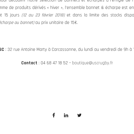
 pour découvrir notre sélection de bonnets et écharpes à l’effigie de 
me de produits dérivés « hiver », l’ensemble bonnet & écharpe est e
nt 15 jours
(12 au 23 février 2018)
et dans la limite des stocks disp
écharpe ou bonnet)
au prix unitaire de 15€.
USC
: 32 rue Antoine Marty à Carcassonne, du lundi au vendredi de 9h à 1
Contact
: 04 68 47 18 52 –
boutique@uscrugby.fr