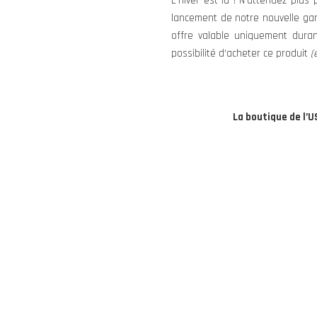
L’hiver est là ! N’attendez plus
lancement de notre nouvelle gam
offre valable uniquement dura
possibilité d’acheter ce produit
(
La boutique de l’