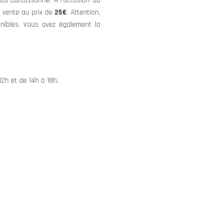
l’US Carcassonne. À l’occasion du
n vente au prix de
25€
. Attention,
onibles. Vous avez également la
2h et de 14h à 18h.