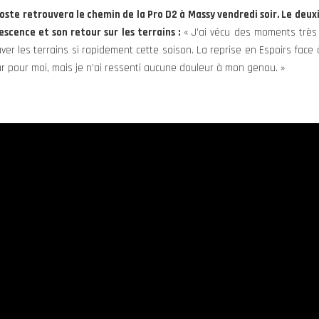
oste retrouvera le chemin de la Pro D2 à Massy vendredi soir. Le deux
escence et son retour sur les terrains :
« J’ai vécu des moments très d
ver les terrains si rapidement cette saison. La reprise en Espoirs fa
ur pour moi, mais je n’ai ressenti aucune douleur à mon genou. »