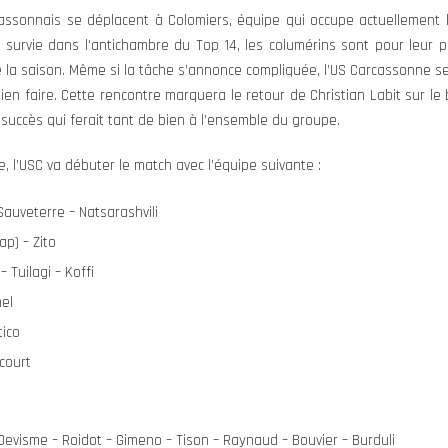
cassonnais se déplacent à Colomiers, équipe qui occupe actuellement 
 survie dans l’antichambre du Top 14, les columérins sont pour leur p
de la saison. Même si la tâche s’annonce compliquée, l’US Carcassonne 
bien faire. Cette rencontre marquera le retour de Christian Labit sur l
uccès qui ferait tant de bien à l’ensemble du groupe.
, l’USC va débuter le match avec l’équipe suivante :
Sauveterre – Natsarashvili
ap) – Zito
– Tuilagi – Koffi
mel
tico
ncourt
evisme – Roidot – Gimeno – Tison – Raynaud – Bouvier – Burduli