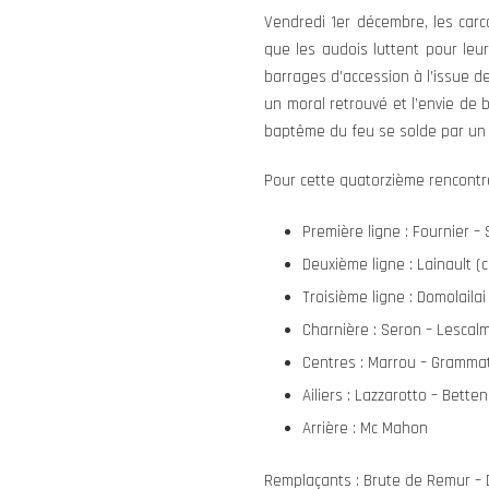
Vendredi 1er décembre, les car
que les audois luttent pour leur
barrages d’accession à l’issue 
un moral retrouvé et l’envie de 
baptême du feu se solde par un s
Pour cette quatorzième rencontre
Première ligne : Fournier – 
Deuxième ligne : Lainault (c
Troisième ligne : Domolailai 
Charnière : Seron – Lescal
Centres : Marrou – Gramma
Ailiers : Lazzarotto – Bette
Arrière : Mc Mahon
Remplaçants : Brute de Remur – D