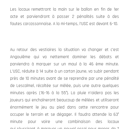
Les locaux remettront la main sur le ballon en fin de 1er
acte et parviendront à passer 2 pénalités suite à des
fautes carcassonnaise. A la mi-temps, l’USC est devant 6-10.
Au retour des vestiaires la situation va changer et c’est
Angoulême qui va nettement dominer les débats et
parviendra à marquer sur un maul à la 46 ème minute.
L’USC, réduite à 14 suite à un carton jaune, va subir pendant
près de 10 minutes avant de se reprendre par une pénalité
de Lescalmel, récoltée sur mêlée, puis une autre quelques
minutes après (16-16 à la 55′). La pluie n’aidera pas les
joueurs qui enchaîneront beaucoup de mêlées et utiliseront
énormément le jeu au pied dans cette rencontre pour
occuper le terrain et se dégager. Il faudra attende la 63′
minute pour voire une combinaison des locaux
qui réussiront à marquer un nouvel essai pour mener de 7