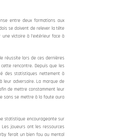
tense entre deux formations aux
ois se doivent de relever la tête
r une victoire à l’extérieur face à
e réussite lors de ces dernières
 cette rencontre. Depuis que les
ré des statistiques nettement à
 à leur adversaire. La marque de
 afin de mettre constamment leur
re sans se mettre à la faute aura
ne statistique encourageante sur
n. Les joueurs ont les ressources
erby ferait un bien fou au mental