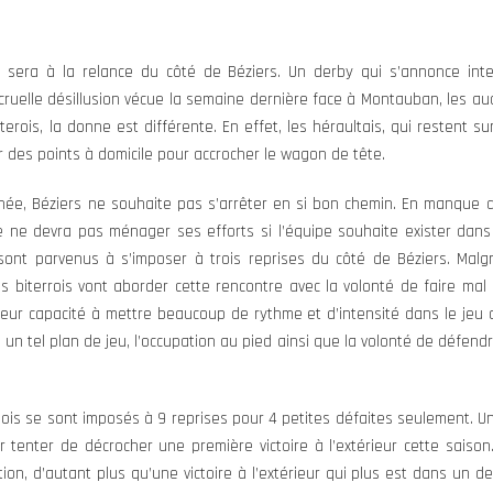
e sera à la relance du côté de Béziers. Un derby qui s’annonce in
uelle désillusion vécue la semaine dernière face à Montauban, les aud
terois, la donne est différente. En effet, les héraultais, qui restent su
 des points à domicile pour accrocher le wagon de tête.
anée, Béziers ne souhaite pas s’arrêter en si bon chemin. En manque d
e ne devra pas ménager ses efforts si l’équipe souhaite exister dans
 sont parvenus à s’imposer à trois reprises du côté de Béziers. Malg
es biterrois vont aborder cette rencontre avec la volonté de faire mal
leur capacité à mettre beaucoup de rythme et d’intensité dans le jeu
 un tel plan de jeu, l’occupation au pied ainsi que la volonté de défend
dois se sont imposés à 9 reprises pour 4 petites défaites seulement. U
r tenter de décrocher une première victoire à l’extérieur cette saiso
ion, d’autant plus qu’une victoire à l’extérieur qui plus est dans un d