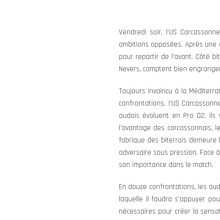
Vendredi soir, l’US Carcassonn
ambitions opposées. Après une cr
pour repartir de l’avant. Côté bit
Nevers, comptent bien engranger
Toujours invaincu à la Méditerr
confrontations, l’US Carcassonn
audois évoluent en Pro D2, ils
l’avantage des carcassonnais, l
fabrique des biterrois demeure 
adversaire sous pression. Face à
son importance dans le match.
En douze confrontations, les au
laquelle il faudra s’appuyer pou
nécessaires pour créer la sensat