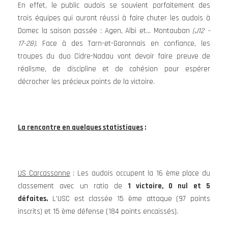
En effet, le public audois se souvient parfaitement des
trois équipes qui auront réussi à faire chuter les audois à
Domec la saison passée : Agen, Albi et… Montauban
(J12 –
17-28)
. Face à des Tarn-et-Garonnais en confiance, les
troupes du duo Cidre-Nadau vont devoir faire preuve de
réalisme, de discipline et de cohésion pour espérer
décrocher les précieux points de la victoire.
La rencontre en quelques statistiques
:
US Carcassonne
: Les audois occupent la 16 ème place du
classement avec un ratio de
1 victoire, 0 nul et 5
défaites.
L’USC est classée 15 ème attaque (97 points
inscrits) et 15 ème défense (184 points encaissés).