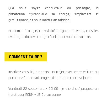
Que vous soyez conducteur ou passager, la
plateforme
MyPeopleGo
se charge, simplement et
gratuitement, de vous mettre en relation.
Économie, écologie, convivialité ou gain de temps, tous les
avantages du covoiturage réunis pour vous convaincre.
COMMENT FAIRE ?
Inscrivez-vous
ici
, proposez un trajet avec votre voiture ou
participez à un covoiturage existant et le tour est joué !
V
endredi 22 septembre – 20h00 : je cherche / propose un
trajet pour RCNM – US Carcassonne