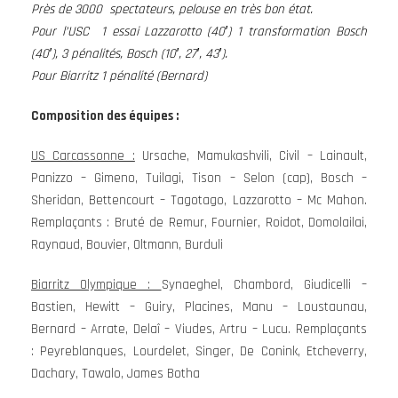
Près de 3000 spectateurs, pelouse en très bon état.
Pour l’USC 1 essai Lazzarotto (40′) 1 transformation Bosch
(40′), 3 pénalités, Bosch (10′, 27′, 43′).
Pour Biarritz 1 pénalité (Bernard)
Composition des équipes :
US Carcassonne :
Ursache, Mamukashvili, Civil – Lainault,
Panizzo – Gimeno, Tuilagi, Tison – Selon (cap), Bosch –
Sheridan, Bettencourt – Tagotago, Lazzarotto – Mc Mahon.
Remplaçants : Bruté de Remur, Fournier, Roidot, Domolailai,
Raynaud, Bouvier, Oltmann, Burduli
Biarritz Olympique :
Synaeghel, Chambord, Giudicelli –
Bastien, Hewitt – Guiry, Placines, Manu – Loustaunau,
Bernard – Arrate, Delaî – Viudes, Artru – Lucu. Remplaçants
: Peyreblanques, Lourdelet, Singer, De Conink, Etcheverry,
Dachary, Tawalo, James Botha