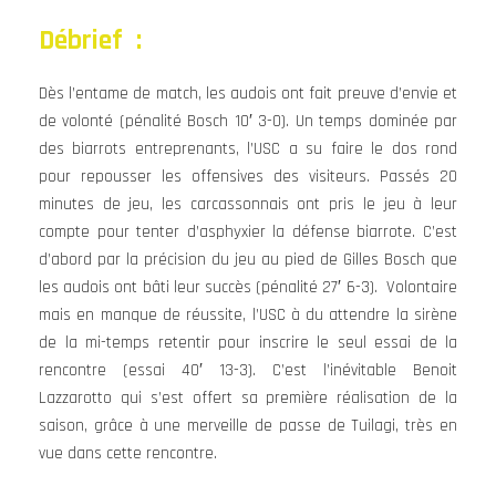
Débrief :
Dès l’entame de match, les audois ont fait preuve d’envie et
de volonté (pénalité Bosch 10′ 3-0). Un temps dominée par
des biarrots entreprenants, l’USC a su faire le dos rond
pour repousser les offensives des visiteurs. Passés 20
minutes de jeu, les carcassonnais ont pris le jeu à leur
compte pour tenter d’asphyxier la défense biarrote. C’est
d’abord par la précision du jeu au pied de Gilles Bosch que
les audois ont bâti leur succès (pénalité 27′ 6-3). Volontaire
mais en manque de réussite, l’USC à du attendre la sirène
de la mi-temps retentir pour inscrire le seul essai de la
rencontre (essai 40′ 13-3). C’est l’inévitable Benoit
Lazzarotto qui s’est offert sa première réalisation de la
saison, grâce à une merveille de passe de Tuilagi, très en
vue dans cette rencontre.