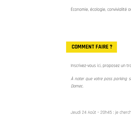
Économie, écologie, convivialité
COMMENT FAIRE ?
Inscrivez-vous
ici
, proposez un tra
À noter que votre pass parking se
Domec.
Jeudi 24 Août – 20h45 : je cherc