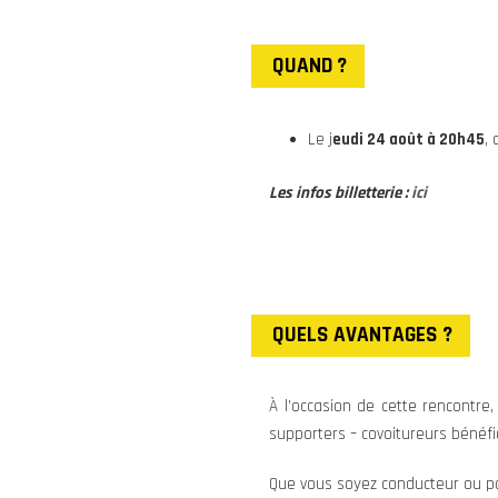
QUAND ?
Le j
eudi 24 août à 20h45
, 
Les infos billetterie :
ici
QUELS AVANTAGES ?
À l’occasion de cette rencontre
supporters – covoitureurs bénéf
Que vous soyez conducteur ou p