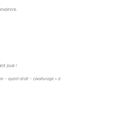
onvaincre.
est joué !
on – ayant-droit – covoiturage » à