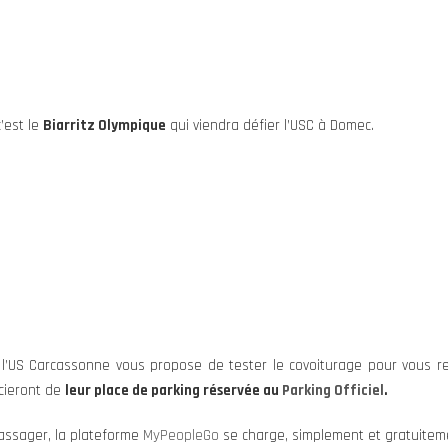
c’est le
Biarritz Olympique
qui viendra défier l’USC à Domec.
, l’US Carcassonne vous propose de tester le covoiturage pour vous 
icieront de
leur place de parking réservée au
Parking Officiel
.
assager, la plateforme
MyPeopleGo
se charge, simplement et gratuiteme