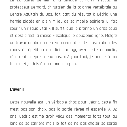
Le 26 Juillet dernier, à la clinique St-Martin Pessac, le
professeur Bernard, chirurgien de la colonne vertébrale au
Centre Aquitain du Dos, fait part du résultat à Cédric. Une
hernie placée en plein milieu de sa moelle épinière lui fait
courir un risque vital. « Il suffit que je prenne un gros coup
et c’est direct la chaise » explique le deuxième ligne. Malgré
un travail quotidien de renforcement et de musculation, les
chocs à répétition ont fini par aggraver cette anomalie,
récurrente depuis deux ans. « Aujourd’hui, je pense à ma
famille et je dois écouter mon corps ».
L’avenir
Cette nouvelle est un véritable choc pour Cédric, cette fin
n’est pas son choix, pas la sortie rêvée ni espérée. À 32
ans, Cédric estime avoir vécu des moments forts tout au
long de sa carrière mais le fait de ne pas choisir sa sortie