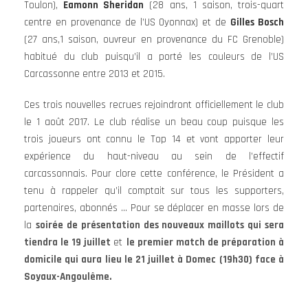
Toulon),
Eamonn Sheridan
(28 ans, 1 saison, trois-quart
centre en provenance de l’US Oyonnax) et de
Gilles Bosch
(27 ans,1 saison, ouvreur en provenance du FC Grenoble)
habitué du club puisqu’il a porté les couleurs de l’US
Carcassonne entre 2013 et 2015.
Ces trois nouvelles recrues rejoindront officiellement le club
le 1 août 2017. Le club réalise un beau coup puisque les
trois joueurs ont connu le Top 14 et vont apporter leur
expérience du haut-niveau au sein de l’effectif
carcassonnais. Pour clore cette conférence, le Président a
tenu à rappeler qu’il comptait sur tous les supporters,
partenaires, abonnés … Pour se déplacer en masse lors de
la
soirée de présentation des nouveaux maillots qui sera
tiendra le 19 juillet
et
le premier match de préparation à
domicile qui aura lieu le 21 juillet à Domec (19h30) face à
Soyaux-Angoulême.