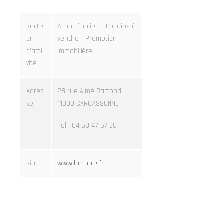
Secte
Achat foncier – Terrains à
ur
vendre – Promotion
d’acti
immobilière
vité
Adres
28 rue Aimé Ramond
se
11000 CARCASSONNE
Tel : 04 68 47 67 88
Site
www.hectare.fr