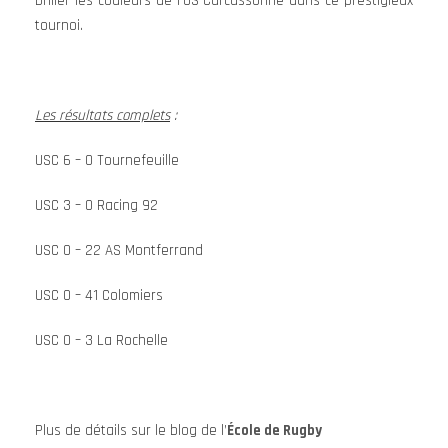
briller les couleurs de l’US Carcassonne dans ce prestigieux
tournoi.
Les résultats complets
:
USC 6 – 0 Tournefeuille
USC 3 – 0 Racing 92
USC 0 – 22 AS Montferrand
USC 0 – 41 Colomiers
USC 0 – 3 La Rochelle
Plus de détails sur le blog de l’
École de Rugby