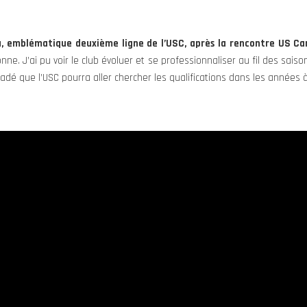
u, emblématique deuxième ligne de l’USC, après la rencontre US Car
e. J’ai pu voir le club évoluer et se professionnaliser au fil des sais
dé que l’USC pourra aller chercher les qualifications dans les années à 