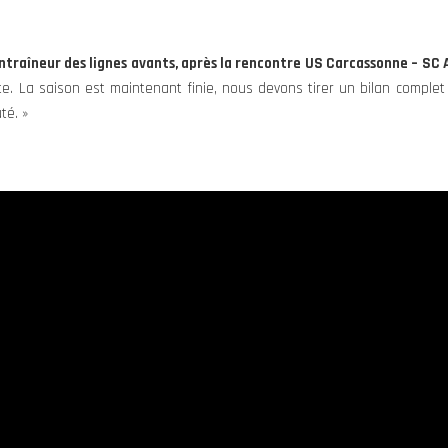
ntraîneur des lignes avants, après la rencontre US Carcassonne – SC Al
ite. La saison est maintenant finie, nous devons tirer un bilan comple
té. »