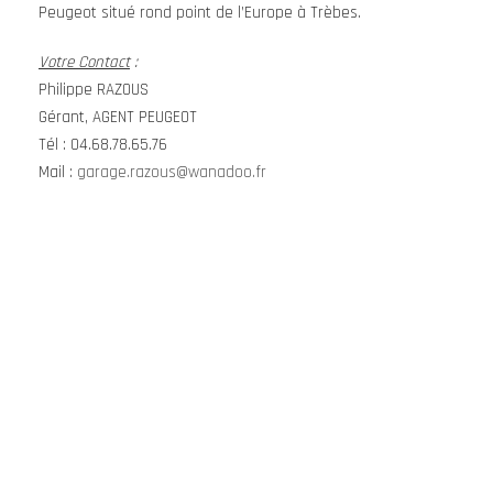
Peugeot situé rond point de l’Europe à Trèbes.
Votre Contact
:
Philippe RAZOUS
Gérant, AGENT PEUGEOT
Tél : 04.68.78.65.76
Mail :
garage.razous@wanadoo.fr