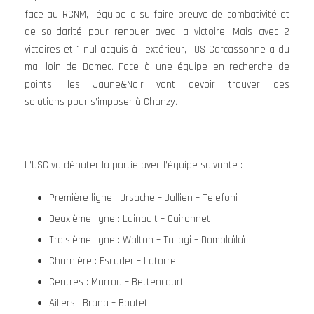
face au RCNM, l’équipe a su faire preuve de combativité et
de solidarité pour renouer avec la victoire. Mais avec 2
victoires et 1 nul acquis à l’extérieur, l’US Carcassonne a du
mal loin de Domec. Face à une équipe en recherche de
points, les Jaune&Noir vont devoir trouver des
solutions pour s’imposer à Chanzy.
L’USC va débuter la partie avec l’équipe suivante :
Première ligne : Ursache – Jullien – Telefoni
Deuxième ligne : Lainault – Guironnet
Troisième ligne : Walton – Tuilagi – Domolaïlaï
Charnière : Escuder – Latorre
Centres : Marrou – Bettencourt
Ailiers : Brana – Boutet