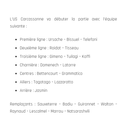
L’US Carcassonne va débuter la partie avec l’équipe
suivante :
Première ligne : Ursache – Bissuel – Telefoni
Deuxième ligne : Roidot – Tisseau
Troisième ligne : Gimeno – Tuilagi – Koffi
Charnière : Domenech – Latorre
Centres : Bettencourt – Grammatico
Ailiers : Tagotago – Lazzarotto
Arrière : Jasmin
Remplaçants : Sauveterre – Badiu – Guironnet – Walton –
Raynaud – Lescalmel – Marrou – Natsarashvili