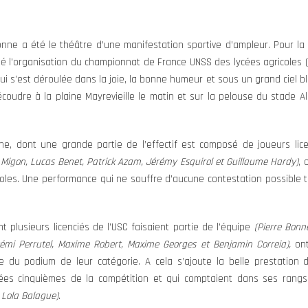
nne a été le théâtre d’une manifestation sportive d’ampleur. Pour la p
é l’organisation du championnat de France UNSS des lycées agricoles (ca
i s’est déroulée dans la joie, la bonne humeur et sous un grand ciel b
oudre à la plaine Mayrevieille le matin et sur la pelouse du stade Al
e, dont une grande partie de l’effectif est composé de joueurs lic
n Migon, Lucas Benet, Patrick Azam, Jérémy Esquirol et Guillaume Hardy)
, 
oles. Une performance qui ne souffre d’aucune contestation possible t
 plusieurs licenciés de l’USC faisaient partie de l’équipe
(Pierre Bon
érémi Perrutel, Maxime Robert, Maxime Georges et Benjamin Correia),
on
 du podium de leur catégorie. A cela s’ajoute la belle prestation d
ées cinquièmes de la compétition et qui comptaient dans ses rang
t Lola Balague)
.