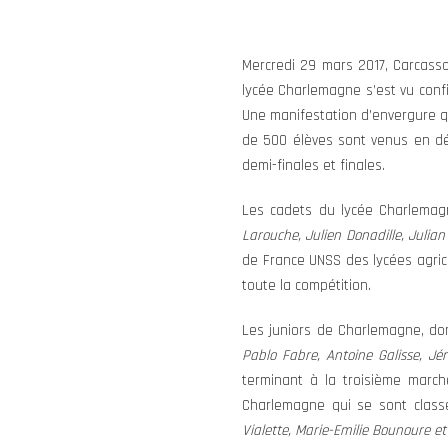
Mercredi 29 mars 2017, Carcasso
lycée Charlemagne s’est vu confi
Une manifestation d’envergure qu
de 500 élèves sont venus en déc
demi-finales et finales.
Les cadets du lycée Charlemagn
Larouche, Julien Donadille, Julia
de France UNSS des lycées agric
toute la compétition.
Les juniors de Charlemagne, dont
Pablo Fabre, Antoine Galisse, J
terminant à la troisième marche
Charlemagne qui se sont class
Vialette, Marie-Emilie Bounoure e