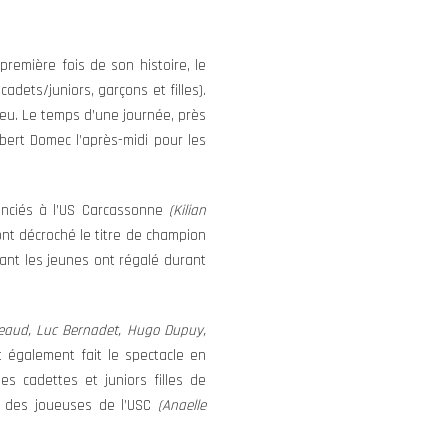
remière fois de son histoire, le
dets/juniors, garçons et filles).
leu. Le temps d’une journée, près
bert Domec l’après-midi pour les
enciés à l’US Carcassonne
(Kilian
ont décroché le titre de champion
ant les jeunes ont régalé durant
neaud, Luc Bernadet, Hugo Dupuy,
t également fait le spectacle en
es cadettes et juniors filles de
s des joueuses de l’USC
(Anaelle