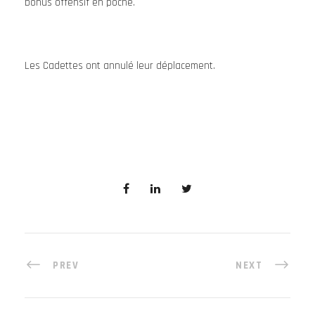
bonus offensif en poche.
Les Cadettes ont annulé leur déplacement.
PREV
NEXT